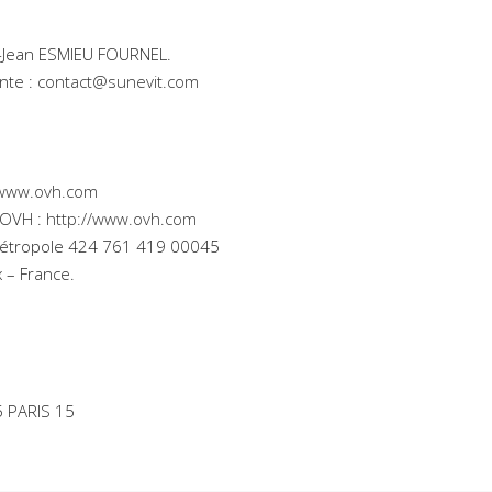
re-Jean ESMIEU FOURNEL.
ante :
contact@sunevit.com
/www.ovh.com
 OVH :
http://www.ovh.com
 Métropole 424 761 419 00045
 – France.
 PARIS 15