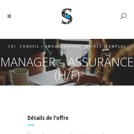
CDI
,
CONSEIL / AMOA
,
CONTRAT
,
OFFRES D'EMPLOI
MANAGER – ASSURANCE
(H/F)
Détails de l’offre